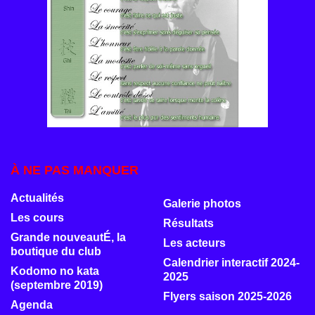
À NE PAS MANQUER
Actualités
Galerie photos
Les cours
Résultats
Grande nouveautÉ, la
Les acteurs
boutique du club
Calendrier interactif 2024-
Kodomo no kata
2025
(septembre 2019)
Flyers saison 2025-2026
Agenda